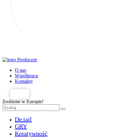
Producent
O nas
Współpraca
Kontakty
PL
Zrobione w Europie!
De.tail
GRY
Kreatywność