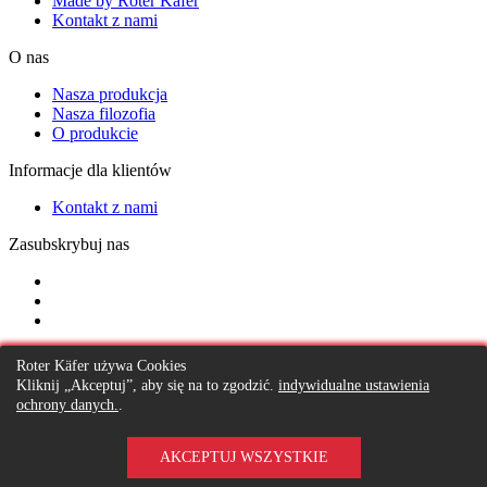
Made by Roter Käfer
Kontakt z nami
O nas
Nasza produkcja
Nasza filozofia
O produkcie
Informacje dla klientów
Kontakt z nami
Zasubskrybuj nas
Zamów rozmowę
Roter Käfer używa Cookies
Kliknij „Akceptuj”, aby się na to zgodzić.
indywidualne ustawienia
ochrony danych.
.
AKCEPTUJ WSZYSTKIE
Copyright © 2020 Roter Kafer - All rights reserved