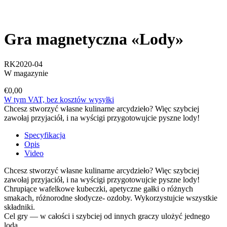
Gra magnetyczna «Lody»
RK2020-04
W magazynie
€0,00
W tym VAT, bez kosztów wysyłki
Chcesz stworzyć własne kulinarne arcydzieło? Więc szybciej
zawołaj przyjaciół, i na wyścigi przygotowujcie pyszne lody!
Specyfikacja
Opis
Video
Chcesz stworzyć własne kulinarne arcydzieło? Więc szybciej
zawołaj przyjaciół, i na wyścigi przygotowujcie pyszne lody!
Chrupiące wafelkowe kubeczki, apetyczne gałki o różnych
smakach, różnorodne słodycze- ozdoby. Wykorzystujcie wszystkie
składniki.
Cel gry — w całości i szybciej od innych graczy ulożyć jednego
loda.