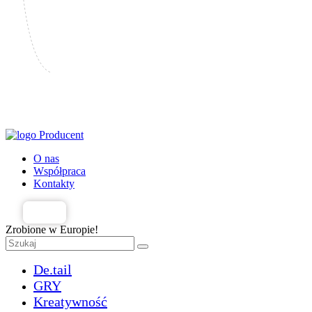
Producent
O nas
Współpraca
Kontakty
PL
Zrobione w Europie!
De.tail
GRY
Kreatywność