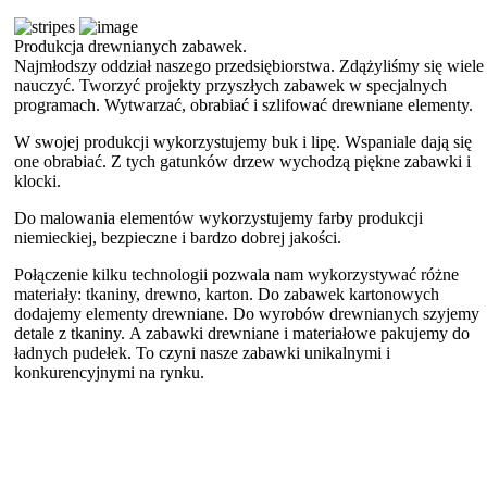
Produkcja drewnianych zabawek.
Najmłodszy oddział naszego przedsiębiorstwa. Zdążyliśmy się wiele
nauczyć. Tworzyć projekty przyszłych zabawek w specjalnych
programach. Wytwarzać, obrabiać i szlifować drewniane elementy.
W swojej produkcji wykorzystujemy buk i lipę. Wspaniale dają się
one obrabiać. Z tych gatunków drzew wychodzą piękne zabawki i
klocki.
Do malowania elementów wykorzystujemy farby produkcji
niemieckiej, bezpieczne i bardzo dobrej jakości.
P
ołączenie kilku technologii pozwala nam wykorzystywać różne
materiały: tkaniny, drewno, karton.
D
o zabawek kartonowych
dodajemy elementy drewniane.
D
o wyrobów drewnianych szyjemy
detale z tkaniny.
A
zabawki drewniane i materiałowe pakujemy do
ładnych pudełek.
T
o czyni nasze zabawki unikalnymi i
konkurencyjnymi na rynku.