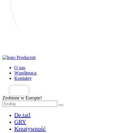
Producent
O nas
Współpraca
Kontakty
PL
Zrobione w Europie!
De.tail
GRY
Kreatywność