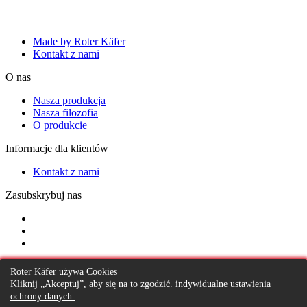
Made by Roter Käfer
Kontakt z nami
O nas
Nasza produkcja
Nasza filozofia
O produkcie
Informacje dla klientów
Kontakt z nami
Zasubskrybuj nas
Zamów rozmowę
Roter Käfer używa Cookies
Kliknij „Akceptuj”, aby się na to zgodzić.
indywidualne ustawienia
ochrony danych.
.