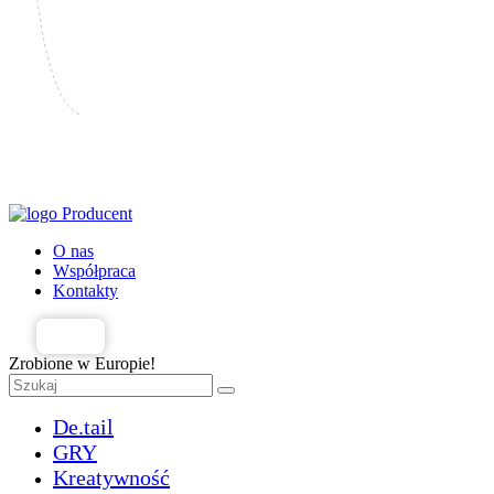
Producent
O nas
Współpraca
Kontakty
PL
Zrobione w Europie!
De.tail
GRY
Kreatywność