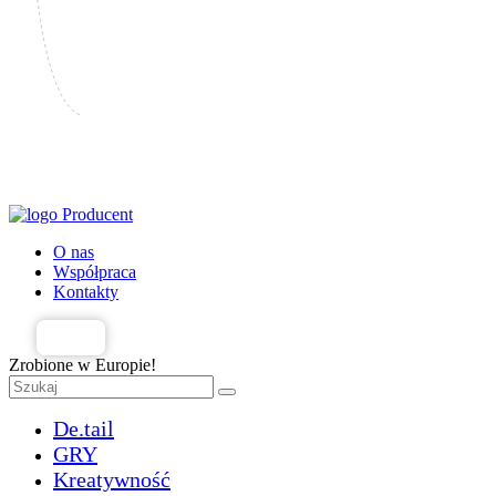
Producent
O nas
Współpraca
Kontakty
PL
Zrobione w Europie!
De.tail
GRY
Kreatywność